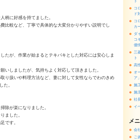
ト
コ
ド
な人柄に好感を持てました。
コ
熱費比較など、丁寧で具体的な大変分かりやすい説明でし
カ
ダ
コ
価
三
ましたが、作業が始まるとテキパキとした対応には安心しま
ト
高
お願いしましたが、気持ちよく対応して頂きました。
オ
ーの取り扱いや料理方法など、妻に対して女性ならでわのきめ
ア
した。
施
施
社
イ
り掃除が楽になりました。
なりました。
メニ
満足です。
会
ご