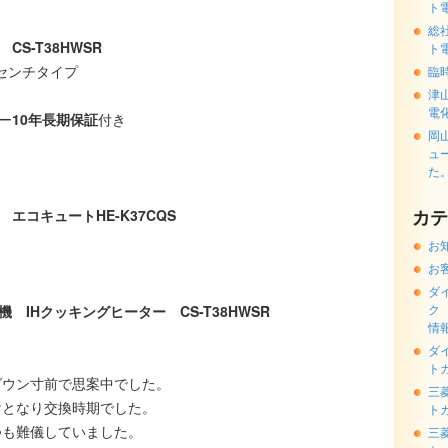
ト
総
CS-T38HWSR
ト
5センチタイプ
臨
津
電
ー
10年長期保証
付き
岡
ュ
た
カテ
エコキュートHE-K37CQS
お
お
ダ
ク
機
IHクッキングヒーター
CS-T38HWSR
情
ダ
ト
ダウン寸前で思案中でした。
三
けとなり交換時期でした。
ト
つも難儀していました。
三