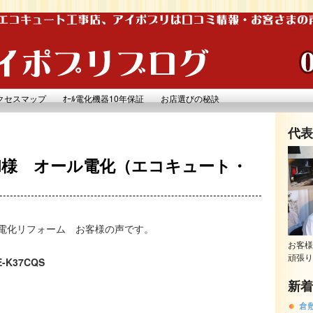
クセスマップ
ｵｰﾙ電化機器10年保証
お店選びの秘訣
代表
M様 オール電化（エコキュート・
電化リフォーム お客様の声です。
お客様
頑張り
E-K37CQS
新着
倉