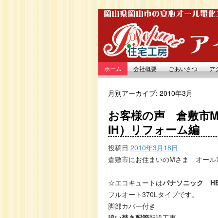
ホーム
会社概要
ごあいさつ
ア
月別アーカイブ:
2010年3月
お客様の声 倉敷市
IH）リフォーム編
投稿日
2010年3月18日
倉敷市にお住まいのMさま オール
☆エコキュートは
パナソニック
H
フルオート370Lタイプです。
脚部カバー付き
追い焚き配管
新設工事