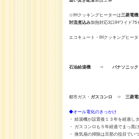
☆IHクッキングヒーターは
三菱電機
対流煮込み
加熱対応3口IHワイド7
エコキュート・IHクッキングヒータ
石油給湯機
⇒
パナソニック
都市ガス・
ガスコンロ
⇒
三菱電
◆オール電化のきっかけ
・ 給湯機が設置後１３年を経過し
・ ガスコンロも５年経過でまっ黒
・ 換気扇の掃除は旦那の役目でい