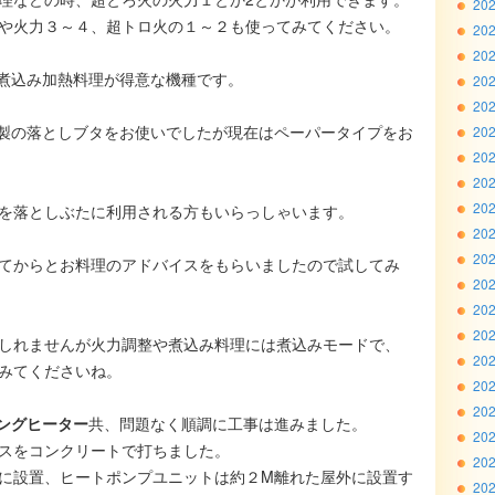
20
や火力３～４、超トロ火の１～２も使ってみてください。
20
20
は煮込み加熱料理が得意な機種です。
20
20
製の落としブタをお使いでしたが現在はペーパータイプをお
20
20
20
20
を落としぶたに利用される方もいらっしゃいます。
20
20
てからとお料理のアドバイスをもらいましたので試してみ
20
20
20
もしれませんが火力調整や煮込み料理には煮込みモードで、
20
みてくださいね。
20
20
キングヒーター
共、問題なく順調に工事は進みました。
20
スをコンクリートで打ちました。
20
に設置、ヒートポンプユニットは約２M離れた屋外に設置す
20