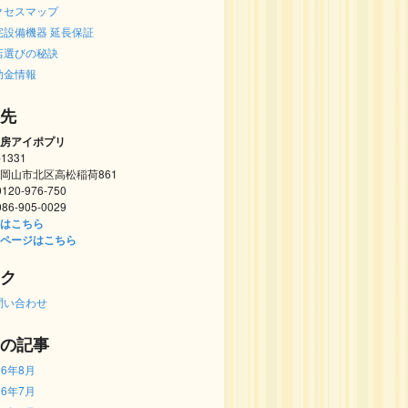
クセスマップ
宅設備機器 延長保証
店選びの秘訣
助金情報
先
房アイポプリ
-1331
岡山市北区高松稲荷861
 0120-976-750
 086-905-0029
はこちら
ページはこちら
ク
問い合わせ
の記事
26年8月
26年7月