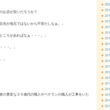
20
20
のお店が安いだろうか？
20
20
文先が地元ではないから不安だしなぁ。」
20
20
ところがあればなぁ・・・。」
20
20
・・・。」
20
20
。」
20
20
20
20
20
20
験の豊富な３０歳代の職人やベテランの職人が工事をいた
20
20
20