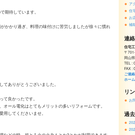
ア
住
ので期待しています。
お
補
間がかかり過ぎ、料理の味付けに苦労しましたが徐々に慣れ
連絡
住宅工
〒701
岡山県
TEL :
FAX :
ご連絡
ホーム
してありがとうございました。
リン
って良かったです。
お
、オール電化はとてもメリットの多いリフォームです。
愛用してくださいませ。
過去
20
20
料理などの時、超とろ火の火力１とか2とかが利用できます。