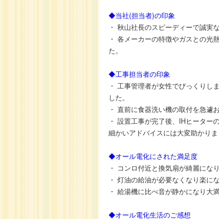
◆当社(担当者)の印象
・ 秋山社長のスピーディーで誠実
・ 各メーカーの特徴やガスとの光
た。
◆工事担当者の印象
・ 工事管理者が女性でびっくりし
した。
・ 直前に食器洗い機の取付を急遽
・ 設置工事が完了後、IHヒータ
細かいアドバイスには大変助かりま
◆オール電化にされた満足度
・ コンロ付近と換気扇が綺麗にな
・ 灯油の給油が必要なくなり楽に
・ 給湯機に比べ音が静かになり大
◆オール電化生活のご感想