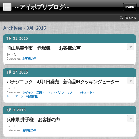
～アイポプリブログ～
Menu
Search
Archives › 3月, 2015
3月 31, 2015
岡山県美作市 赤堀様 お客様の声
By
info
Categories:
お客様の声
3月 17, 2015
パナソニック 4月1日発売 新商品IHクッキングヒーター 期間限定 特価セール
By
info
Categories:
ダイキン・三菱・コロナ・パナソニック エコキュート・
IH・エアコン 特価情報
3月 3, 2015
兵庫県 井手様 お客様の声
By
info
Categories:
お客様の声