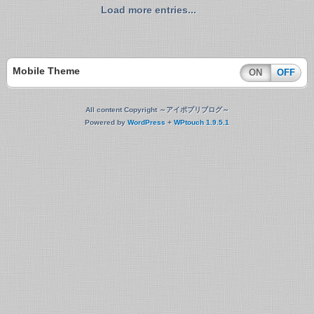
Load more entries...
Mobile Theme
ON
OFF
All content Copyright ～アイポプリブログ～
Powered by
WordPress
+
WPtouch 1.9.5.1