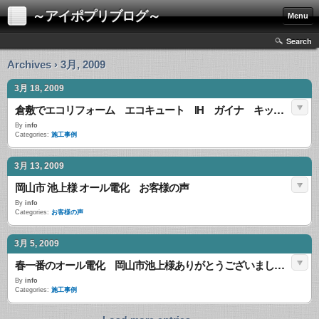
～アイポプリブログ～
Menu
Search
Archives › 3月, 2009
3月 18, 2009
倉敷でエコリフォーム エコキュート IH ガイナ キッチン工事のご案内です。
By
info
Categories:
施工事例
3月 13, 2009
岡山市 池上様 オール電化 お客様の声
By
info
Categories:
お客様の声
3月 5, 2009
春一番のオール電化 岡山市池上様ありがとうございました。
By
info
Categories:
施工事例