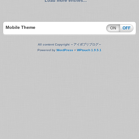
Load more entries...
Mobile Theme
ON
OFF
All content Copyright ～アイポプリブログ～
Powered by
WordPress
+
WPtouch 1.9.5.1