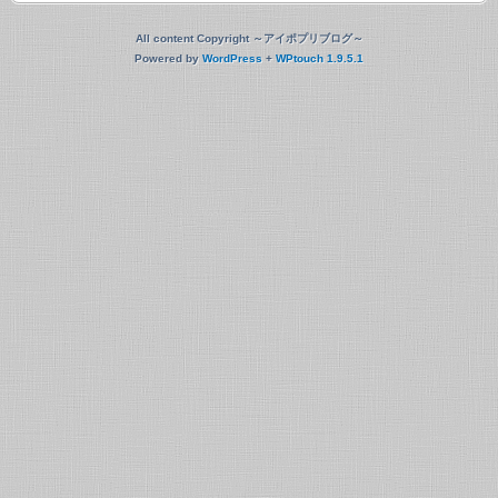
All content Copyright ～アイポプリブログ～
Powered by
WordPress
+
WPtouch 1.9.5.1