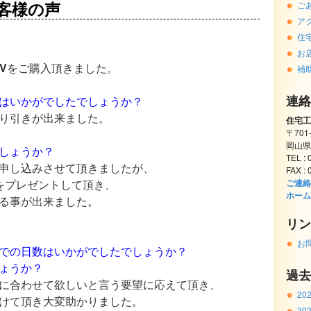
お客様の声
ご
ア
住
お
V
をご購入頂きました。
補
連絡
はいかがでしたでしょうか？
り引きが出来ました。
住宅工
〒701
岡山県
しょうか？
TEL :
申し込みさせて頂きましたが、
FAX :
をプレゼントして頂き、
ご連絡
ホーム
る事が出来ました。
リン
お
での日数はいかがでしたでしょうか？
ょうか？
過去
に合わせて欲しいと言う要望に応えて頂き、
20
けて頂き大変助かりました。
20