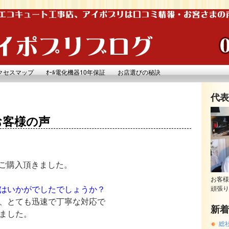
クセスマップ
ｵｰﾙ電化機器10年保証
お店選びの秘訣
代表
お客様の声
ご購入頂きました。
お客様
はいかがでしたでしょうか？
頑張り
、とても迅速で丁寧な対応で
新着
ました。
総