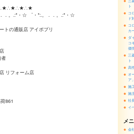
三
ト
∴★∴★∴★∴★
コ
。．．。.:*・☆ ゜・*:.。．．。.:*・☆
ド
コ
ートの通販店 アイポプリ
カ
ダ
コ
価
店
三
術者
ト
高
店 リフォーム店
オ
ア
施
施
荷861
社
イ
メニ
会