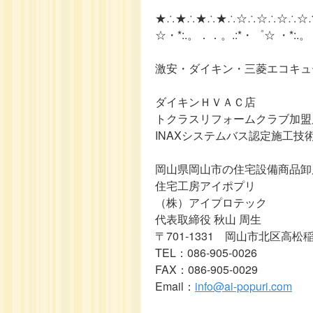
★∴★∴★∴★∴☆∴☆∴☆∴☆
☆・*:.。．．。.:*・゜☆ ・*:.
激安・ダイキン・三菱エコキュ
ダイキンＨＶＡＣ店
トクラスリフォームクラブ加盟
INAXシステムバス認定施工技
岡山県岡山市の住宅設備商品卸
住宅工房アイポプリ
（株）アイプロテック
代表取締役 秋山 周生
〒701-1331 岡山市北区高松稲
TEL：086-905-0026
FAX：086-905-0029
Email：
info@ai-popuri.com