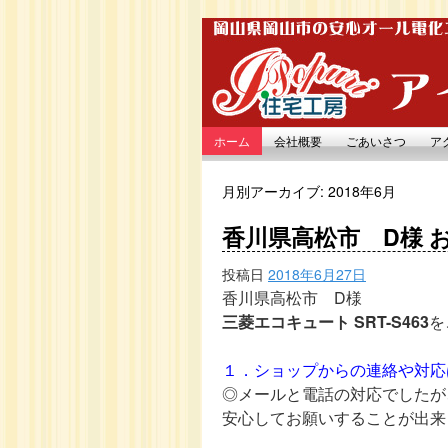
ホーム
会社概要
ごあいさつ
ア
月別アーカイブ:
2018年6月
香川県高松市 D様 
投稿日
2018年6月27日
香川県高松市 D様
三菱エコキュート SRT-S463
を
１．ショップからの連絡や対応
◎メールと電話の対応でしたが
安心してお願いすることが出来