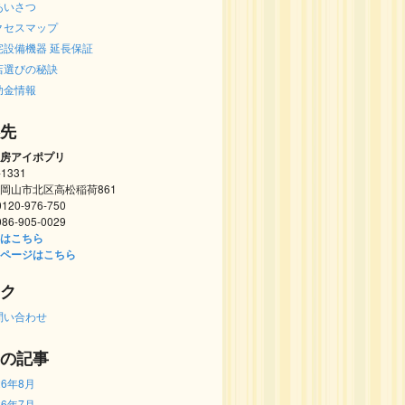
あいさつ
クセスマップ
宅設備機器 延長保証
店選びの秘訣
助金情報
先
房アイポプリ
-1331
岡山市北区高松稲荷861
 0120-976-750
 086-905-0029
はこちら
ページはこちら
ク
問い合わせ
の記事
26年8月
26年7月