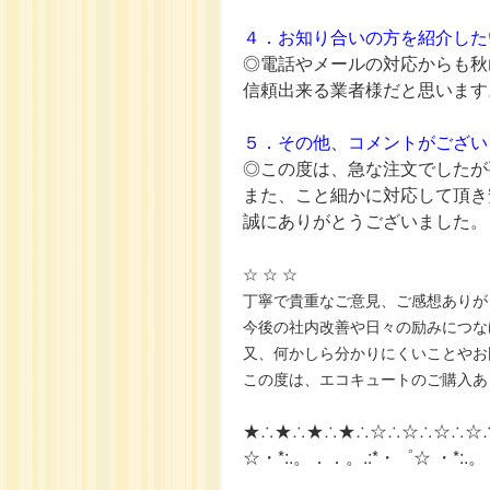
４．お知り合いの方を紹介した
◎電話やメールの対応からも秋
信頼出来る業者様だと思います
５．その他、コメントがござい
◎この度は、急な注文でしたが
また、こと細かに対応して頂き
誠にありがとうございました。
☆ ☆ ☆
丁寧で貴重なご意見、ご感想ありが
今後の社内改善や日々の励みにつな
又、何かしら分かりにくいことやお
この度は、エコキュートのご購入あ
★∴★∴★∴★∴☆∴☆∴☆∴☆
☆・*:.。．．。.:*・゜☆ ・*:.