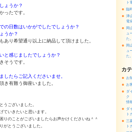
ト
しょうか？
臨
かったです。
津
電
での日数はいかがでしたでしょうか？
岡
ょうか？
ュ
た
もあり希望通り以上に納品して頂けました。
岡
ュ
いと感じましたでしょうか？
た
きそうです。
カテ
ましたらご記入くださいませ。
お
頂き有難う御座いました。
お
ダ
ク
情
とうございました。
ダ
げていきたいと思います。
ト
困りのことがございましたらお声かけくださいね＾＾
三
りがとうございました。
ト