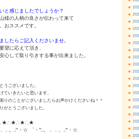
20
いと感じましたでしょうか？
20
山様の人柄の良さが伝わって来て
20
。おススメです。
20
20
ましたらご記入くださいませ。
20
要望に応えて頂き、
20
安心して取り引きする事が出来ました。
20
20
20
20
とうございました。
20
げていきたいと思います。
20
困りのことがございましたらお声かけくださいね＾＾
20
20
りがとうございました。
20
20
∴★∴★∴★∴★
20
。．．。.:*・☆ ゜・*:.。．．。.:*・☆
20