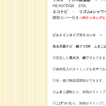
HE-K37DQS 370L
エコナビ
・
リズムeシャワ
脚部カバー付き
☆
IHクッキング
ビルトインタイプガスコンロ
⇒ 
光る天面ナビ 鍋フリOK ふきこ
◎安定した
高火力
、
鍋フリ
もできま
◎食材投入のタイミングを音声でお
◎光・揚げ物温度調節ができます。
◎
ふきこぼれ
たら、加熱がストップ
◎
こげついた
ら、加熱がストップし