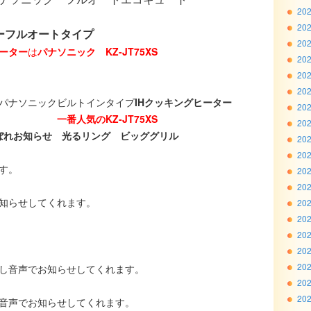
20
20
ーフルオートタイプ
20
ヒーター
は
パナソニック
KZ-JT75XS
20
20
20
パナソニックビルトインタイプ
IHクッキングヒーター
20
一番人気のKZ-JT75XS
20
ぼれお知らせ 光るリング ビッググリル
20
20
す。
20
20
知らせしてくれます。
20
20
20
20
20
し音声でお知らせしてくれます。
20
20
音声でお知らせしてくれます。