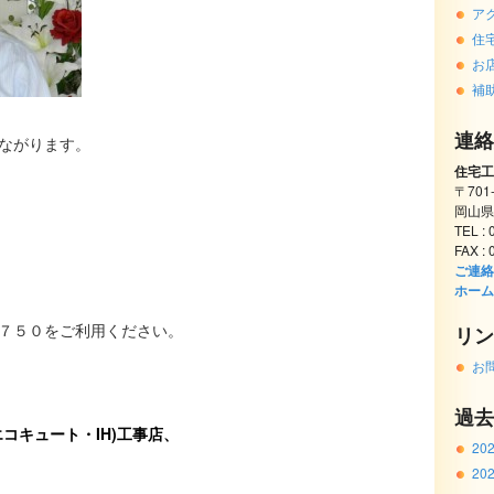
ア
住
お
補
連絡
ながります。
住宅工
〒701
岡山県
TEL :
FAX :
ご連絡
ホーム
７５０をご利用ください。
リン
お
過去
コキュート・IH)工事店、
20
20