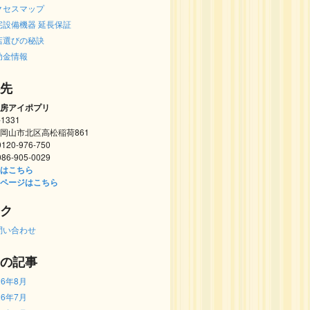
クセスマップ
宅設備機器 延長保証
店選びの秘訣
助金情報
先
房アイポプリ
-1331
岡山市北区高松稲荷861
 0120-976-750
 086-905-0029
はこちら
ページはこちら
ク
問い合わせ
の記事
26年8月
26年7月