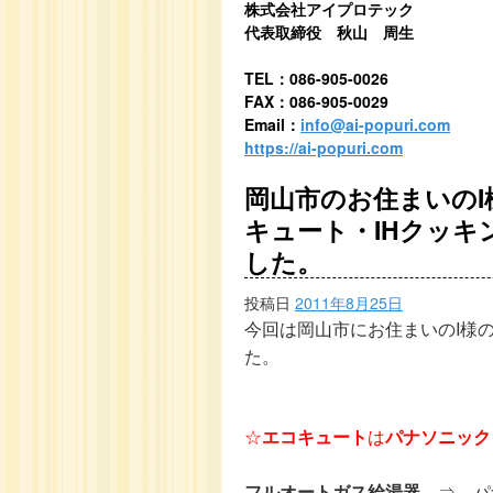
株式会社アイプロテック
代表取締役 秋山 周生
TEL：086-905-0026
FAX：086-905-0029
Email：
info@ai-popuri.com
https://ai-popuri.com
岡山市のお住まいの
キュート・IHクッ
した。
投稿日
2011年8月25日
今回は岡山市にお住まいのI
様
た。
☆
エコキュート
は
パナソニック 
フルオートガス給湯器
⇒ パ