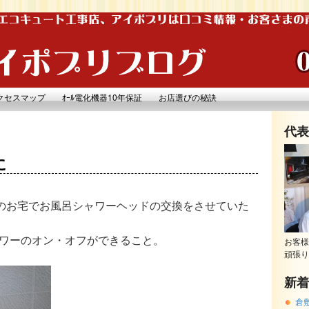
クセスマップ
ｵｰﾙ電化機器10年保証
お店選びの秘訣
代表
に
のお宅でお風呂シャワーヘッドの交換
をさせていた
ワーのオン・オフができること。
お客様
頑張り
新着
倉