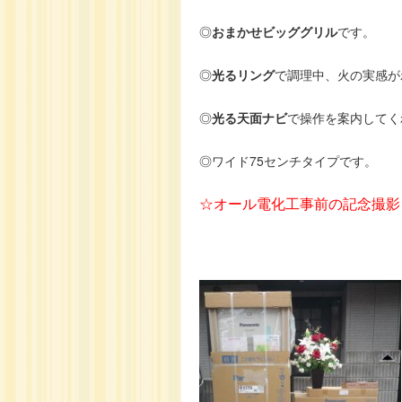
◎
おまかせビッググリル
です。
◎
光るリング
で調理中、火の実感が
◎
光る天面ナビ
で操作を案内してく
◎ワイド75センチタイプです。
☆オール電化工事前の記念撮影