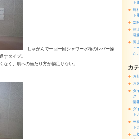
ト
総
ト
臨
津
電
岡
ュ
しゃがんで一回一回シャワー水栓のレバー操
た
返すタイプ。
くなく、肌への当たり方が物足りない。
カテ
お
お
ダ
ク
情
ダ
ト
三
ト
三