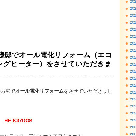
20
20
20
20
20
20
20
20
I様邸でオール電化リフォーム（エコ
20
キングヒーター）をさせていただきま
20
20
20
20
のお宅で
オール電化リフォーム
をさせていただきまし
20
20
20
20
HE-K37DQS
20
20
20
ナソニック フルオートエコキュート