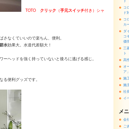
ト
コ
TOTO
クリック
（
手元スイッチ
付き）シャ
ド
コ
カ
ダ
コ
ばさなくていいので楽ちん、便利。
価
節水
効果大。水道代差額大！
三
ト
ワーヘッドを強く持っていないと後ろに逃げる感じ。
高
オ
ア
施
なる便利グッズです。
施
社
イ
メニ
会
ご