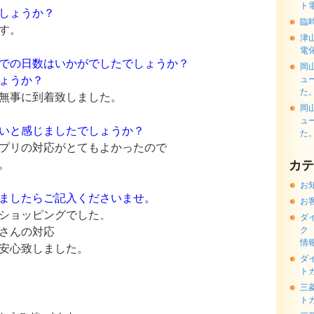
ト
しょうか？
臨
す。
津
電
での日数はいかがでしたでしょうか？
岡
ょうか？
ュ
た
無事に到着致しました。
岡
ュ
いと感じましたでしょうか？
た
プリの対応がとてもよかったので
。
カテ
お
ましたらご記入くださいませ。
お
ショッピングでした、
ダ
さんの対応
ク
情
安心致しました。
ダ
ト
三
ト