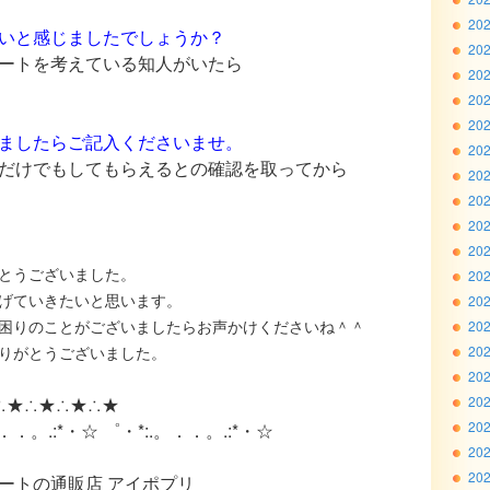
20
いと感じましたでしょうか？
20
ートを考えている知人がいたら
20
20
20
ましたらご記入くださいませ。
20
だけでもしてもらえるとの確認を取ってから
20
20
20
20
とうございました。
20
げていきたいと思います。
20
困りのことがございましたらお声かけくださいね＾＾
20
りがとうございました。
20
20
∴★∴★∴★∴★
20
20
。．．。.:*・☆ ゜・*:.。．．。.:*・☆
20
20
ートの通販店 アイポプリ