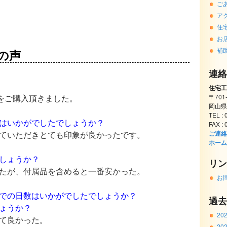
ご
ア
住
お
補
の声
連絡
住宅工
をご購入頂きました。
〒701
岡山県
TEL :
はいかがでしたでしょうか？
FAX :
ていただきとても印象が良かったです。
ご連絡
ホーム
しょうか？
リン
たが、付属品を含めると一番安かった。
お
での日数はいかがでしたでしょうか？
過去
ょうか？
20
て良かった。
20