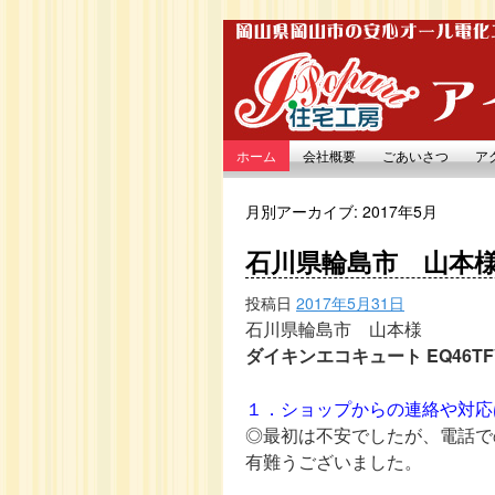
ホーム
会社概要
ごあいさつ
ア
月別アーカイブ:
2017年5月
石川県輪島市 山本様
投稿日
2017年5月31日
石川県輪島市 山本様
ダイキンエコキュート EQ46TF
１．ショップからの連絡や対応
◎最初は不安でしたが、電話で
有難うございました。