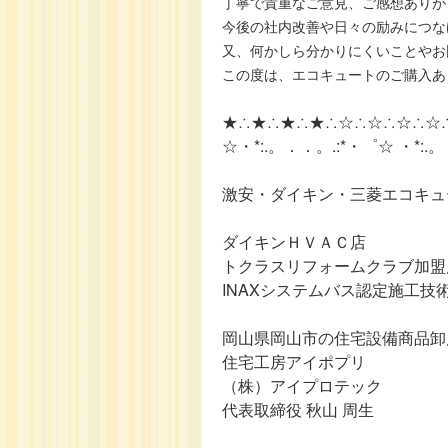
丁寧で貴重なご意見、ご感想ありが
今後の社内改善や日々の励みにつな
又、何かしら分かりにくいことやお
この度は、エコキュートのご購入あ
★∴★∴★∴★∴☆∴☆∴☆∴☆
☆・*:.。．．。.:*・゜☆ ・*:.
激安・ダイキン・三菱エコキュ
ダイキンＨＶＡＣ店
トクラスリフォームクラブ加盟
INAXシステムバス認定施工技
岡山県岡山市の住宅設備商品卸
住宅工房アイポプリ
（株）アイプロテック
代表取締役 秋山 周生