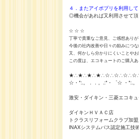
４．またアイポプリを利用して
◎機会があれば又利用させて頂
☆ ☆ ☆
丁寧で貴重なご意見、ご感想ありが
今後の社内改善や日々の励みにつな
又、何かしら分かりにくいことやお
この度は、エコキュートのご購入あ
★∴★∴★∴★∴☆∴☆∴☆∴☆
☆・*:.。．．。.:*・゜☆ ・*:.
激安・ダイキン・三菱エコキュ
ダイキンＨＶＡＣ店
トクラスリフォームクラブ加盟
INAXシステムバス認定施工技