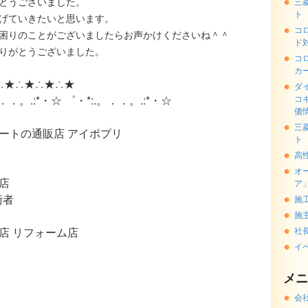
とうございました。
三
ト
げていきたいと思います。
コ
困りのことがございましたらお声かけくださいね＾＾
ド
りがとうございました。
コ
カ
∴★∴★∴★∴★
ダ
。．．。.:*・☆ ゜・*:.。．．。.:*・☆
コ
価
三
ートの通販店 アイポプリ
ト
高
オ
店
ア
術者
施
施
店 リフォーム店
社
イ
メニ
会