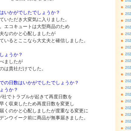
20
はいかがでしたでしょうか？
20
ていただき大変気に入りました。
20
。エコキュートは大型商品のため
20
夫なのかと心配しましたが
20
ていると
ここなら大丈夫と
確信しました。
20
20
しょうか？
20
べましたが
20
20
のは貴社だけでした。
20
20
での日数はいかがでしたでしょうか？
20
ょうか？
20
が社でトラブルが起きて再度日数を
20
早く収束したため再度日数を変更し
20
届くのかと心配しましたが度重なる変更に
20
デンウイーク前に商品が無事届きました。
20
20