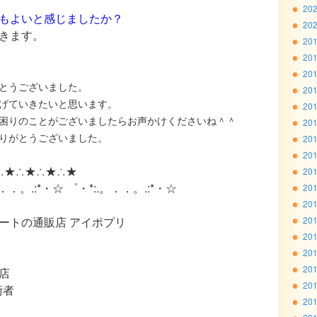
20
もよいと感じましたか？
20
きます。
20
20
20
とうございました。
20
げていきたいと思います。
20
困りのことがございましたらお声かけくださいね＾＾
20
りがとうございました。
20
20
∴★∴★∴★∴★
20
。．．。.:*・☆ ゜・*:.。．．。.:*・☆
20
20
ートの通販店 アイポプリ
20
20
20
20
店
20
術者
20