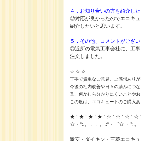
４．お知り合いの方を紹介した
◎対応が良かったのでエコキュ
紹介したいと思います。
５．その他、コメントがござい
◎近所の電気工事会社に、工事
注文しました。
☆ ☆ ☆
丁寧で貴重なご意見、ご感想ありが
今後の社内改善や日々の励みにつな
又、何かしら分かりにくいことやお
この度は、エコキュートのご購入あ
★∴★∴★∴★∴☆∴☆∴☆∴☆
☆・*:.。．．。.:*・゜☆ ・*:.
激安・ダイキン・三菱エコキュ