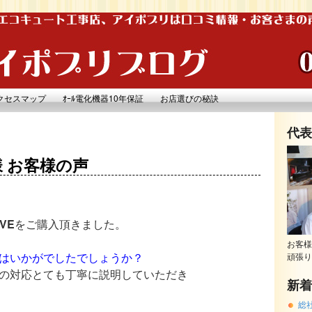
クセスマップ
ｵｰﾙ電化機器10年保証
お店選びの秘訣
代表
 お客様の声
VE
をご購入頂きました。
お客様
はいかがでしたでしょうか？
頑張り
の対応とても丁寧に説明していただき
新着
総