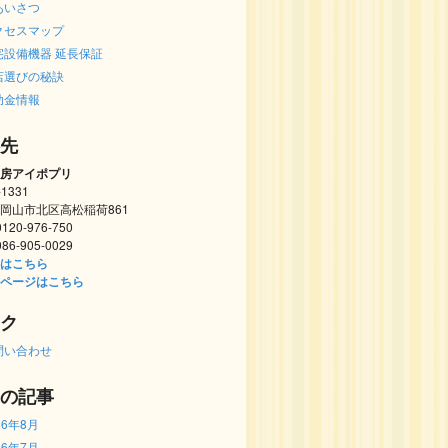
あいさつ
クセスマップ
宅設備機器 延長保証
店選びの秘訣
助金情報
先
房アイポプリ
-1331
岡山市北区高松稲荷861
 0120-976-750
 086-905-0029
はこちら
ページはこちら
ク
問い合わせ
の記事
26年8月
26年7月