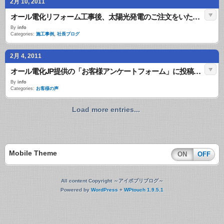
2月 10, 2011
オール電化リフォーム工事後、太陽光発電のご注文をいただきました。
By
info
Categories:
施工事例
,
社長ブログ
2月 4, 2011
オール電化JP提供の「お客様アンケートフォーム」に投稿されたお客様の声
By
info
Categories:
お客様の声
Load more entries...
Mobile Theme
ON
OFF
All content Copyright ～アイポプリブログ～
Powered by
WordPress
+
WPtouch 1.9.5.1