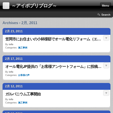
～アイポプリブログ～
Menu
Search
Archives › 2月, 2011
2月 23, 2011
笠岡市にお住まいの小林様邸でオール電化リフォーム（エコキュート・IHクッキングヒーター）をさせていただきました。
By
info
Categories:
施工事例
2月 17, 2011
オール電化JP提供の「お客様アンケートフォーム」に投稿されたお客様の声（2/14新着分）
By
info
Categories:
お客様の声
2月 12, 2011
ガルバニウム工事開始
By
info
Categories:
施工事例