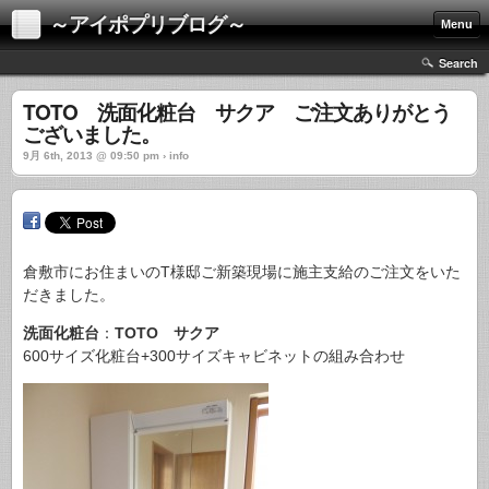
～アイポプリブログ～
Menu
Search
TOTO 洗面化粧台 サクア ご注文ありがとう
ございました。
9月 6th, 2013 @ 09:50 pm › info
倉敷市にお住まいのT様邸ご新築現場に施主支給のご注文をいた
だきました。
洗面化粧台
：
TOTO
サクア
600サイズ化粧台+300サイズキャビネットの組み合わせ