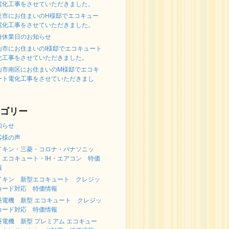
電化工事をさせていただきました。
社市にお住まいのH様邸でエコキュー
電化工事をさせていただきました。
時休業日のお知らせ
山市にお住まいのI様邸でエコキュート
化工事をさせていただきました。
山市南区にお住まいのM様邸でエコキ
ート電化工事をさせていただきまし
。
ゴリー
知らせ
客様の声
イキン・三菱・コロナ・パナソニッ
 エコキュート・IH・エアコン 特価
報
イキン 新型エコキュート クレジッ
カード対応 特価情報
菱電機 新型 エコキュート クレジッ
カード対応 特価情報
菱電機 新型 プレミアム エコキュー