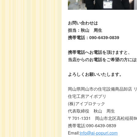
お問い合わせは
担当：秋山 周生
携帯電話：090-6439-0839
携帯電話へお電話を頂けますと、
当店からのお電話をご希望の方には
よろしくお願いいたします。
岡山県岡山市の住宅設備商品卸店 
住宅工房アイポプリ
(株)アイプロテック
代表取締役 秋山 周生
〒701-1331 岡山市北区高松稲荷8
携帯電話:090-6439-0839
Email:
info@ai-popuri.com