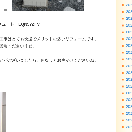
20
⇒
20
20
キュート
EQN37ZFV
20
20
工事はとても快適でメリットの多いリフォームです。
20
愛用くださいませ。
20
20
20
とがございましたら、何なりとお声かけくださいね。
20
20
20
20
20
20
20
20
20
20