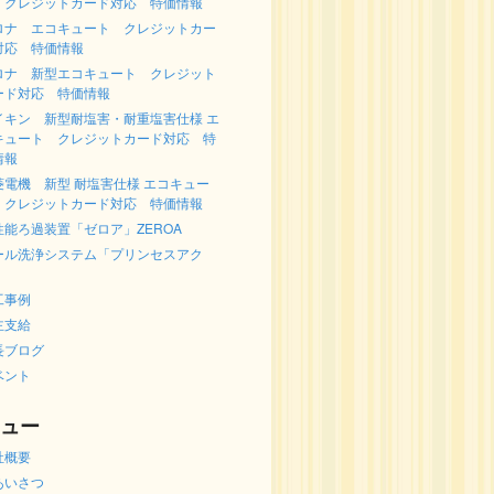
 クレジットカード対応 特価情報
ロナ エコキュート クレジットカー
対応 特価情報
ロナ 新型エコキュート クレジット
ード対応 特価情報
イキン 新型耐塩害・耐重塩害仕様 エ
キュート クレジットカード対応 特
情報
菱電機 新型 耐塩害仕様 エコキュー
 クレジットカード対応 特価情報
性能ろ過装置「ゼロア」ZEROA
ール洗浄システム「プリンセスアク
」
工事例
主支給
長ブログ
ベント
ュー
社概要
あいさつ