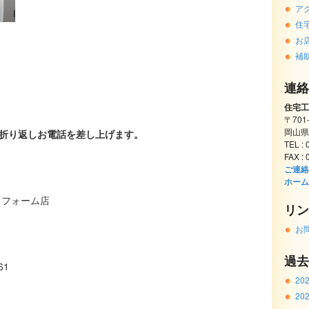
ア
住
お
補
連絡
住宅工
〒701
岡山県
折り返し
お電話を差し上げます。
TEL :
FAX :
ご連絡
ホーム
リフォーム店
リン
お
過去
61
20
20