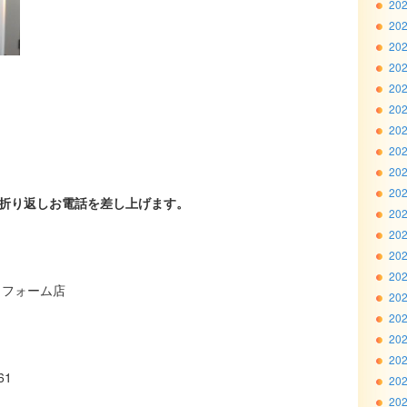
20
20
20
20
20
20
20
20
20
20
折り返し
お電話を差し上げます。
20
20
20
20
リフォーム店
20
20
20
20
61
20
20