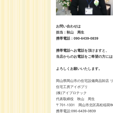
お問い合わせは
担当：秋山 周生
携帯電話：090-6439-0839
携帯電話へお電話を頂けますと、
当店からのお電話をご希望の方には
よろしくお願いいたします。
岡山県岡山市の住宅設備商品卸店 
住宅工房アイポプリ
(株)アイプロテック
代表取締役 秋山 周生
〒701-1331 岡山市北区高松稲荷8
携帯電話:090-6439-0839