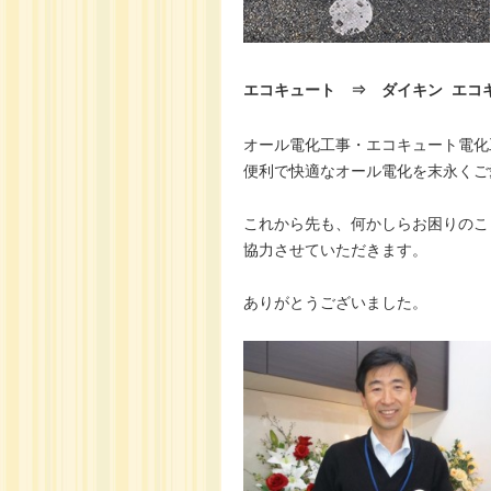
エコキュート
ダイキン エコ
⇒
オール電化工事・エコキュート電化
便利で快適なオール電化を末永くご
これから先も、何かしらお困りのこ
協力させていただきます。
ありがとうございました。