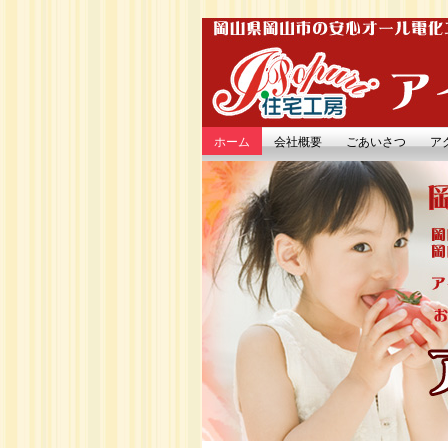
ホーム
会社概要
ごあいさつ
ア