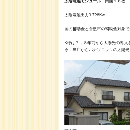
太陽電池モジュール
南面１６枚
太陽電池出力3.728Kw
国の
補助金
と倉敷市の
補助金
対象で
K様は７，８年前から太陽光の導入
今回当店からパナソニックの太陽光