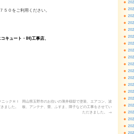
20
20
７５０をご利用ください。
20
20
20
20
コキュート・IH)工事店、
20
20
20
20
20
20
20
20
20
ソニックＨＩ
岡山県玉野市のお住いの薄井様邸で塗装、エアコン、波
20
だきました。
板、アンテナ、畳、ふすま、障子などの工事をさせてい
ただきました。
→
20
20
20
20