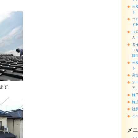
三
ト
コ
ド
コ
カ
ダ
コ
価
三
ト
高
オ
ます。
ア
施
施
社
イ
メニ