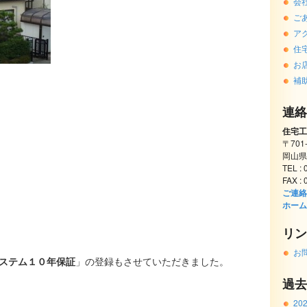
会
ご
ア
住
お
補
連絡
住宅工
〒701
岡山県
TEL :
FAX :
ご連絡
ホーム
リン
お
ステム１０年保証
」の登録もさせていただきました。
過去
20