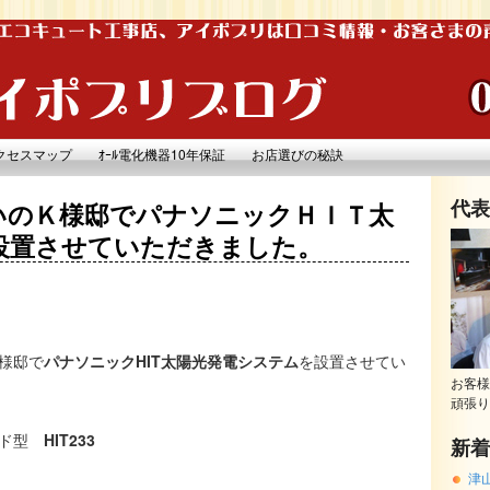
クセスマップ
ｵｰﾙ電化機器10年保証
お店選びの秘訣
代表
いのＫ様邸でパナソニックＨＩＴ太
設置させていただきました。
様邸で
パナソニックHIT太陽光発電システム
を設置させてい
お客様
頑張り
ッド型
HIT233
新着
津