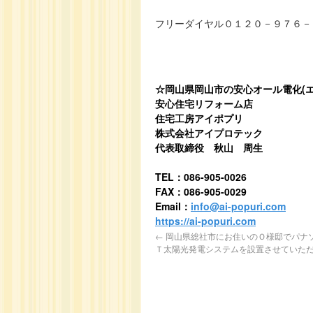
フリーダイヤル０１２０－９７６－
☆岡山県岡山市の安心オール電化(エ
安心住宅リフォーム店
住宅工房アイポプリ
株式会社アイプロテック
代表取締役 秋山 周生
TEL：086-905-0026
FAX：086-905-0029
Email：
info@ai-popuri.com
https://ai-popuri.com
←
岡山県総社市にお住いのＯ様邸でパナ
Ｔ太陽光発電システムを設置させていた