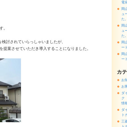
電
岡
ュ
た
岡
す。
ュ
た
を検討されていらっしゃいましたが、
岡
ー
を提案させていただき導入することになりました。
岡
ー
カテ
お
お
ダ
ク
情
ダ
ト
三
ト