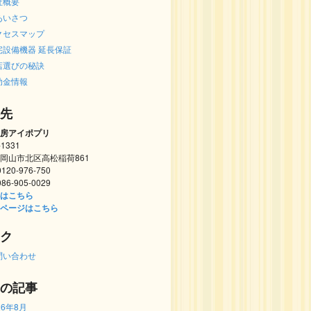
社概要
あいさつ
クセスマップ
宅設備機器 延長保証
店選びの秘訣
助金情報
先
房アイポプリ
-1331
岡山市北区高松稲荷861
 0120-976-750
 086-905-0029
はこちら
ページはこちら
ク
問い合わせ
の記事
26年8月