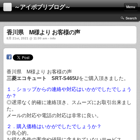
～アイポプリブログ～
Menu
Search
香川県 M様より お客様の声
8月 21st, 2021 @ 11:00 am › info
香川県 M様より お客様の声
三菱エコキュート SRT-S465U
をご購入頂きました。
１．ショップからの連絡や対応はいかがでしたでしょう
か？
◎遅滞なく的確に連絡頂き、スムーズにお取引出来まし
た。
メールの対応や電話の対応は非常に良い。
２．購入価格はいかがでしたでしょうか？
◎良心的。
お得な条件の案内や値段に含まれていないサービス、