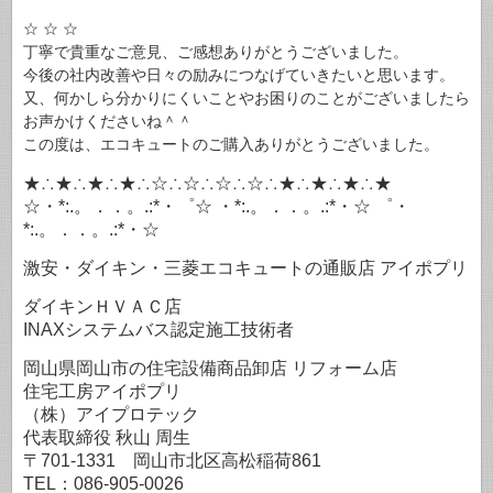
☆ ☆ ☆
丁寧で貴重なご意見、ご感想ありがとうございました。
今後の社内改善や日々の励みにつなげていきたいと思います。
又、何かしら分かりにくいことやお困りのことがございましたら
お声かけくださいね＾＾
この度は、エコキュートのご購入ありがとうございました。
★∴★∴★∴★∴☆∴☆∴☆∴☆∴★∴★∴★∴★
☆・*:.。．．。.:*・゜☆ ・*:.。．．。.:*・☆ ゜・
*:.。．．。.:*・☆
激安・ダイキン・三菱エコキュートの通販店 アイポプリ
ダイキンＨＶＡＣ店
INAXシステムバス認定施工技術者
岡山県岡山市の住宅設備商品卸店 リフォーム店
住宅工房アイポプリ
（株）アイプロテック
代表取締役 秋山 周生
〒701-1331 岡山市北区高松稲荷861
TEL：086-905-0026